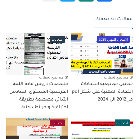
مقالات قد تهمك
الامتحان المهني 2025
امتحانات
منذ بضع لحظات
منذ بضع لحظات
تحميل تجميعية امتحانات
ملخصات دروس مادة اللغة
الكفاءة المهنية على شكلpdf
الفرنسية المستوى السادس
من2012 الى 2024
ابتدائي مصصمة بطريقة
احترافية و خرائط ذهنية
امتحانات
امتحانات