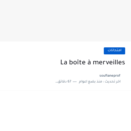
امتحانات
La boîte à merveilles
soufianeprof
اخر تحديث :
منذ بضع اعوام
67 دقائق للقراءة