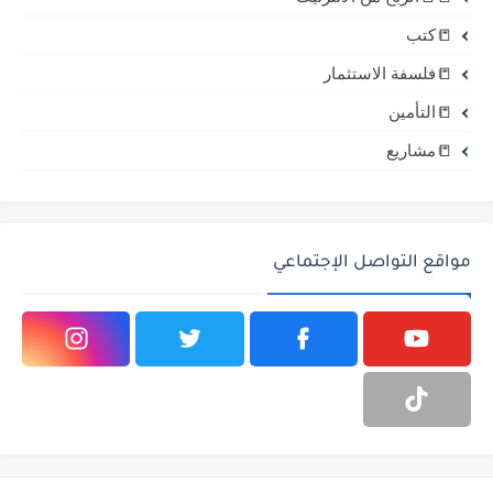
📒كتب
📒فلسفة الاستثمار
📒التأمين
📒مشاريع
مواقع التواصل الإجتماعي