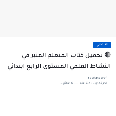
الابتدائي
🔴 تحميل كتاب المتعلم المنير في
النشاط العلمي المستوى الرابع ابتدائي
soufianeprof
اخر تحديث :
منذ عام
6 دقائق للقراءة